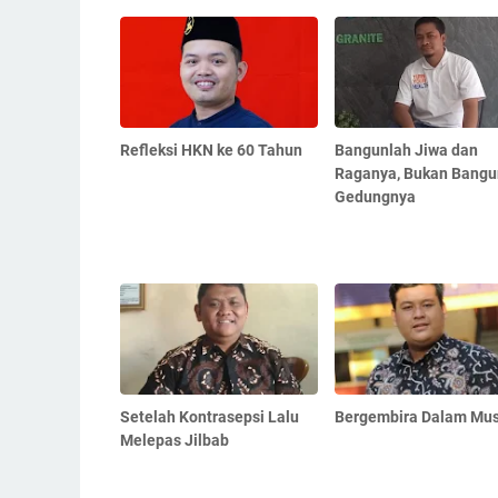
Refleksi HKN ke 60 Tahun
Bangunlah Jiwa dan
Raganya, Bukan Bangu
Gedungnya
Setelah Kontrasepsi Lalu
Bergembira Dalam Mu
Melepas Jilbab