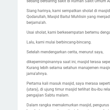
sedang berbaring sakit di Rumah Sakit Umum A
Siang harinya, kami sempatkan sholat di masji
Qodarullah, Masjid Baitul Muhlisin yang menj
berjama'ah.
Usai sholat, kami berkesempatan bertemu denga
Lalu, kami mulai berbincang-bincang.
Setelah mendengarkan cerita, menurut saya,
dikepemimpinannya saat ini, masjid terasa sepe
Kurang lebih selama setahun manajemen masjid
jama'ahnya.
Pertama kali masuk masjid, saya merasa seperti 
(utara), di ujung timur masjid terlihat ibu-i
pengajian Sabtu malam.
Dalam rangka memakmurkan masjid, pengurus m