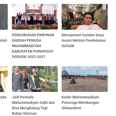
PENGUKUHAN PIMPINAN
Manajemen Sumber Daya
nlah
DAERAH PEMUDA
Insani Melalui Pendekatan
MUHAMMADIYAH
Holistik
KABUPATEN PONOROGO
PERIODE 2023-2027
syda
Jadi Pemuda
Kader Muhammadiyah
Muhammadiyah Sakti dan
Ponorogo Membangun
Bisa Menghilang Tapi
Silaturahmi
Bukan Siluman