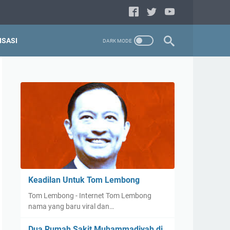
ISASI
Keadilan Untuk Tom Lembong
Tom Lembong - Internet Tom Lembong
nama yang baru viral dan…
Dua Rumah Sakit Muhammadiyah di