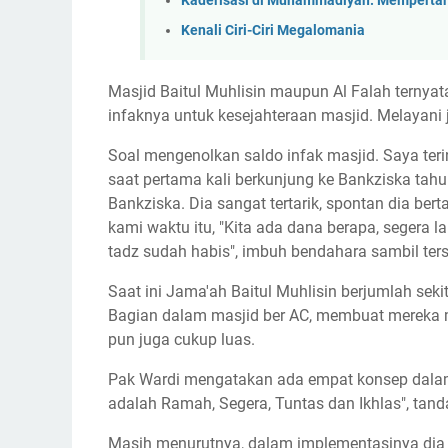
Kaderisasi di Muhammadiyah: Mempertah
Kenali Ciri-Ciri Megalomania
Masjid Baitul Muhlisin maupun Al Falah ternyat
infaknya untuk kesejahteraan masjid. Melayani
Soal mengenolkan saldo infak masjid. Saya teri
saat pertama kali berkunjung ke Bankziska tahun
Bankziska. Dia sangat tertarik, spontan dia b
kami waktu itu, "Kita ada dana berapa, segera 
tadz sudah habis", imbuh bendahara sambil te
Saat ini Jama'ah Baitul Muhlisin berjumlah sek
Bagian dalam masjid ber AC, membuat mereka
pun juga cukup luas.
Pak Wardi mengatakan ada empat konsep dala
adalah Ramah, Segera, Tuntas dan Ikhlas", tand
Masih menurutnya, dalam implementasinya dia 