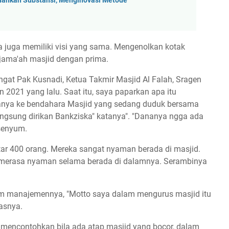
ankan Substansi, Menginovasi Metode
a juga memiliki visi yang sama. Mengenolkan kotak
 jama'ah masjid dengan prima.
ngat Pak Kusnadi, Ketua Takmir Masjid Al Falah, Sragen
 2021 yang lalu. Saat itu, saya paparkan apa itu
ertanya ke bendahara Masjid yang sedang duduk bersama
langsung dirikan Bankziska" katanya". "Dananya ngga ada
rsenyum.
itar 400 orang. Mereka sangat nyaman berada di masjid.
 merasa nyaman selama berada di dalamnya. Serambinya
m manajemennya, "Motto saya dalam mengurus masjid itu
asnya.
mencontohkan bila ada atap masjid yang bocor, dalam