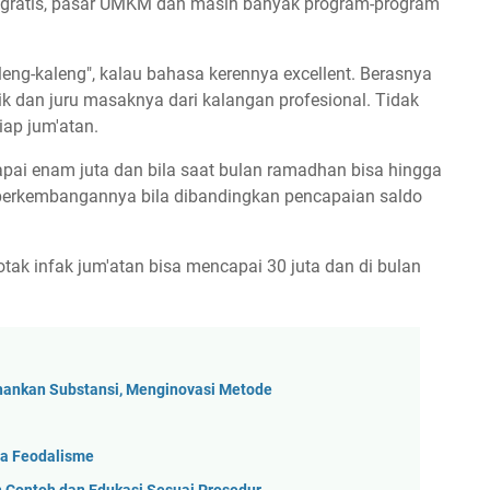
ut gratis, pasar UMKM dan masih banyak program-program
eng-kaleng", kalau bahasa kerennya excellent. Berasnya
k dan juru masaknya dari kalangan profesional. Tidak
iap jum'atan.
apai enam juta dan bila saat bulan ramadhan bisa hingga
t perkembangannya bila dibandingkan pencapaian saldo
kotak infak jum'atan bisa mencapai 30 juta dan di bulan
ankan Substansi, Menginovasi Metode
a Feodalisme