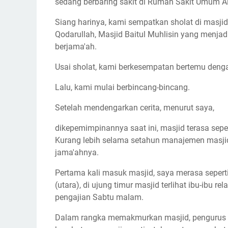
sedang berbaring sakit di Rumah Sakit Umum A
Siang harinya, kami sempatkan sholat di masji
Qodarullah, Masjid Baitul Muhlisin yang menj
berjama'ah.
Usai sholat, kami berkesempatan bertemu denga
Lalu, kami mulai berbincang-bincang.
Setelah mendengarkan cerita, menurut saya,
dikepemimpinannya saat ini, masjid terasa sepe
Kurang lebih selama setahun manajemen masjid
jama'ahnya.
Pertama kali masuk masjid, saya merasa seperti 
(utara), di ujung timur masjid terlihat ibu-i
pengajian Sabtu malam.
Dalam rangka memakmurkan masjid, pengurus m