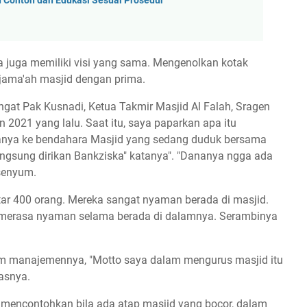
 Contoh dan Edukasi Sesuai Prosedur
a juga memiliki visi yang sama. Mengenolkan kotak
 jama'ah masjid dengan prima.
ngat Pak Kusnadi, Ketua Takmir Masjid Al Falah, Sragen
 2021 yang lalu. Saat itu, saya paparkan apa itu
ertanya ke bendahara Masjid yang sedang duduk bersama
langsung dirikan Bankziska" katanya". "Dananya ngga ada
rsenyum.
itar 400 orang. Mereka sangat nyaman berada di masjid.
 merasa nyaman selama berada di dalamnya. Serambinya
m manajemennya, "Motto saya dalam mengurus masjid itu
asnya.
mencontohkan bila ada atap masjid yang bocor, dalam