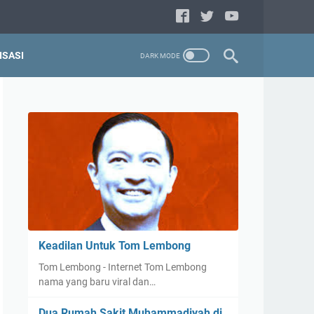
ISASI
Keadilan Untuk Tom Lembong
Tom Lembong - Internet Tom Lembong
nama yang baru viral dan…
Dua Rumah Sakit Muhammadiyah di