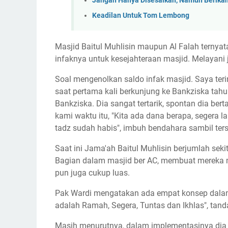
Jangan Hanya Disesalkan, Namun Berikan
Keadilan Untuk Tom Lembong
Masjid Baitul Muhlisin maupun Al Falah ternyat
infaknya untuk kesejahteraan masjid. Melayani
Soal mengenolkan saldo infak masjid. Saya teri
saat pertama kali berkunjung ke Bankziska tahun
Bankziska. Dia sangat tertarik, spontan dia b
kami waktu itu, "Kita ada dana berapa, segera 
tadz sudah habis", imbuh bendahara sambil te
Saat ini Jama'ah Baitul Muhlisin berjumlah sek
Bagian dalam masjid ber AC, membuat mereka
pun juga cukup luas.
Pak Wardi mengatakan ada empat konsep dala
adalah Ramah, Segera, Tuntas dan Ikhlas", tand
Masih menurutnya, dalam implementasinya dia 